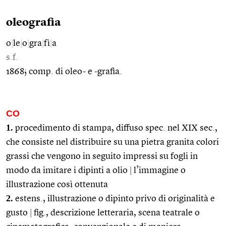
oleografia
o
|
le
|
o
|
gra
|
fì
|
a
s.f.
1868; comp. di oleo- e -grafia.
CO
1.
procedimento di stampa, diffuso spec. nel XIX sec.,
che consiste nel distribuire su una pietra granita colori
grassi che vengono in seguito impressi su fogli in
modo da imitare i dipinti a olio
|
l’immagine o
illustrazione così ottenuta
2.
estens., illustrazione o dipinto privo di originalità e
gusto
|
fig., descrizione letteraria, scena teatrale o