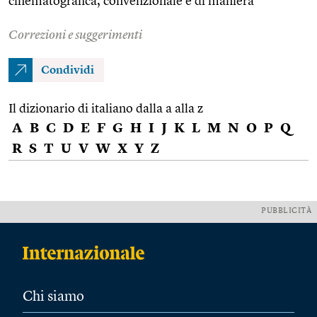
cinematografica, convenzionale e di maniera
Correzioni e suggerimenti
Condividi
Il dizionario di italiano dalla a alla z
A
B
C
D
E
F
G
H
I
J
K
L
M
N
O
P
Q
R
S
T
U
V
W
X
Y
Z
PUBBLICITÀ
Chi siamo