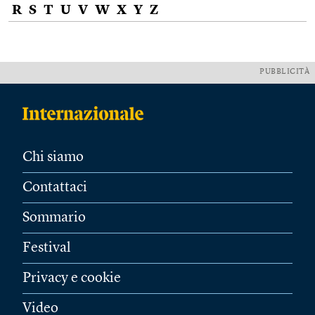
R
S
T
U
V
W
X
Y
Z
PUBBLICITÀ
Chi siamo
Contattaci
Sommario
Festival
Privacy e cookie
Video