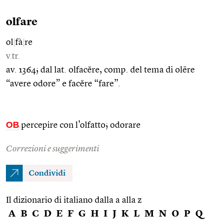
olfare
ol
|
fà
|
re
v.tr.
av. 1364; dal lat. olfacĕre, comp. del tema di olēre
“avere odore” e facĕre “fare”.
OB
percepire con l’olfatto; odorare
Correzioni e suggerimenti
Condividi
Il dizionario di italiano dalla a alla z
A
B
C
D
E
F
G
H
I
J
K
L
M
N
O
P
Q