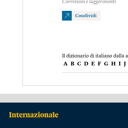
Correzioni e suggerimenti
Condividi
Il dizionario di italiano dalla a
A
B
C
D
E
F
G
H
I
J