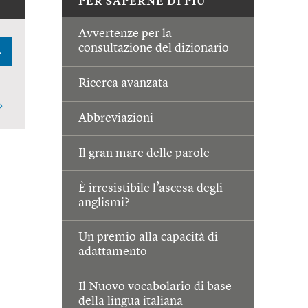
PER SAPERNE DI PIÙ
Avvertenze per la
consultazione del dizionario
A
Ricerca avanzata
Abbreviazioni
Il gran mare delle parole
È irresistibile l’ascesa degli
anglismi?
Un premio alla capacità di
adattamento
Il Nuovo vocabolario di base
della lingua italiana