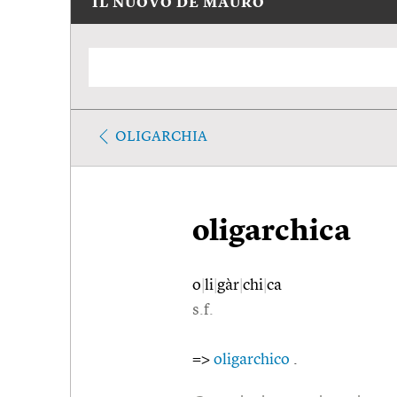
IL NUOVO DE MAURO
OLIGARCHIA
oligarchica
o
|
li
|
gàr
|
chi
|
ca
s.f.
=>
oligarchico
.