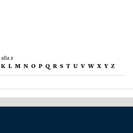
 alla z
K
L
M
N
O
P
Q
R
S
T
U
V
W
X
Y
Z