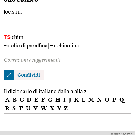
loc.s.m.
TS
chim.
=>
olio di paraffina
|
=> chinolina
Correzioni e suggerimenti
Condividi
Il dizionario di italiano dalla a alla z
A
B
C
D
E
F
G
H
I
J
K
L
M
N
O
P
Q
R
S
T
U
V
W
X
Y
Z