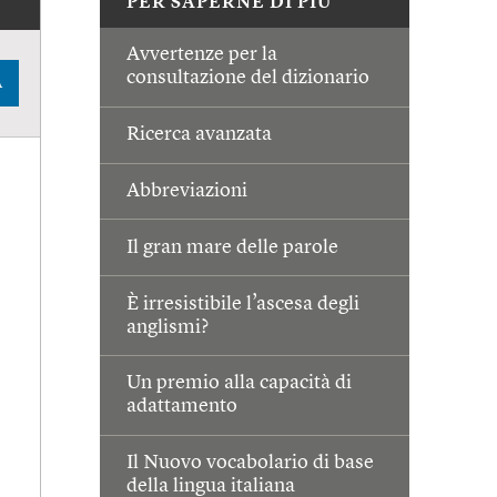
PER SAPERNE DI PIÙ
Avvertenze per la
consultazione del dizionario
A
Ricerca avanzata
Abbreviazioni
Il gran mare delle parole
È irresistibile l’ascesa degli
anglismi?
Un premio alla capacità di
adattamento
Il Nuovo vocabolario di base
della lingua italiana