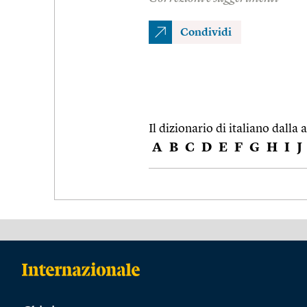
Condividi
Il dizionario di italiano dalla a
A
B
C
D
E
F
G
H
I
J