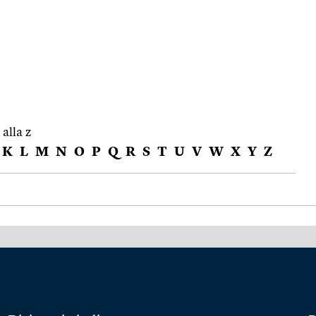
 alla z
K
L
M
N
O
P
Q
R
S
T
U
V
W
X
Y
Z