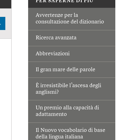
PER SAPERNE DI PIÙ
Avvertenze per la
consultazione del dizionario
A
Ricerca avanzata
Abbreviazioni
Il gran mare delle parole
È irresistibile l’ascesa degli
anglismi?
Un premio alla capacità di
adattamento
Il Nuovo vocabolario di base
della lingua italiana