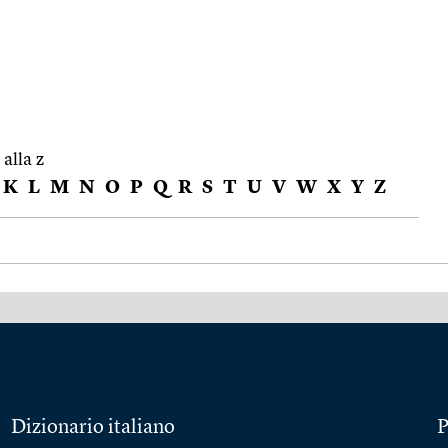
 alla z
K
L
M
N
O
P
Q
R
S
T
U
V
W
X
Y
Z
Dizionario italiano
P