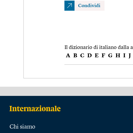
Condividi
Il dizionario di italiano dalla a
A
B
C
D
E
F
G
H
I
J
Chi siamo