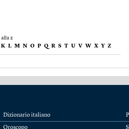
 alla z
K
L
M
N
O
P
Q
R
S
T
U
V
W
X
Y
Z
Dizionario italiano
P
Oroscopo
S