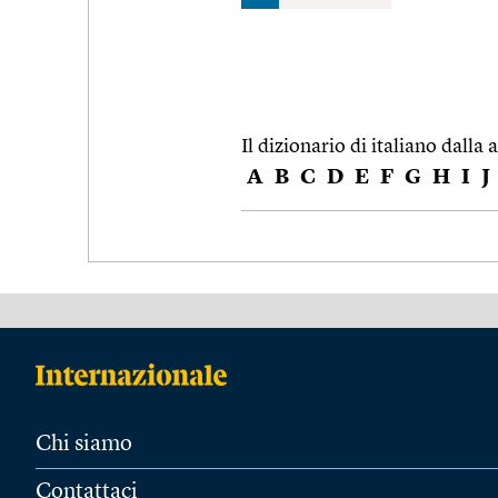
Il dizionario di italiano dalla a
A
B
C
D
E
F
G
H
I
J
Chi siamo
Contattaci