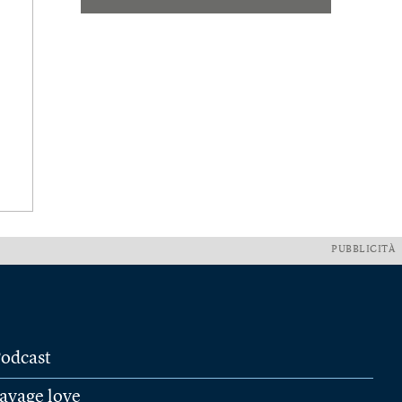
PUBBLICITÀ
odcast
avage love