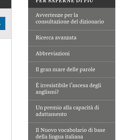
PER SAPERNE DI PIÙ
Avvertenze per la
consultazione del dizionario
A
Ricerca avanzata
Abbreviazioni
Il gran mare delle parole
È irresistibile l’ascesa degli
anglismi?
Un premio alla capacità di
adattamento
Il Nuovo vocabolario di base
della lingua italiana