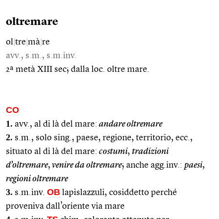
oltremare
ol
|
tre
|
mà
|
re
avv., s.m., s.m.inv.
2ª metà XIII sec; dalla loc. oltre mare.
CO
1.
avv., al di là del mare:
andare oltremare
2.
s.m., solo sing., paese, regione, territorio, ecc.,
situato al di là del mare:
costumi
,
tradizioni
d’oltremare
,
venire da oltremare
; anche agg.inv.:
paesi
,
regioni oltremare
3.
OB
s.m.inv.
lapislazzuli, cosiddetto perché
proveniva dall’oriente via mare