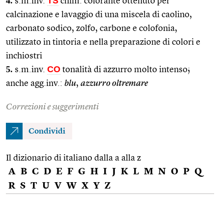
4.
TS
s.m.inv.
chim. colorante ottenuto per
calcinazione e lavaggio di una miscela di caolino,
carbonato sodico, zolfo, carbone e colofonia,
utilizzato in tintoria e nella preparazione di colori e
inchiostri
5.
CO
s.m.inv.
tonalità di azzurro molto intenso;
anche agg.inv.:
blu
,
azzurro oltremare
Correzioni e suggerimenti
Condividi
Il dizionario di italiano dalla a alla z
A
B
C
D
E
F
G
H
I
J
K
L
M
N
O
P
Q
R
S
T
U
V
W
X
Y
Z