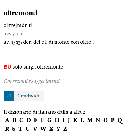
oltremonti
ol
|
tre
|
món
|
ti
avv., s.m.
av. 1313; der. del pl. di monte con oltre-.
BU
solo sing., oltremonte
Correzioni e suggerimenti
Condividi
Il dizionario di italiano dalla a alla z
A
B
C
D
E
F
G
H
I
J
K
L
M
N
O
P
Q
R
S
T
U
V
W
X
Y
Z