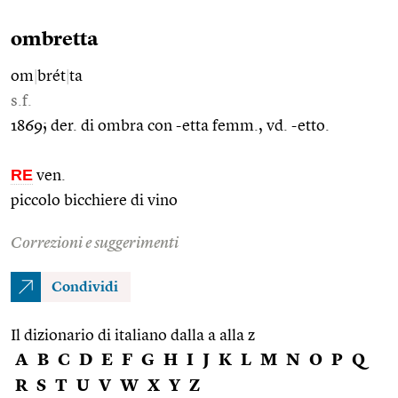
ombretta
om
|
brét
|
ta
s.f.
1869; der. di ombra con -etta femm., vd. -etto.
RE
ven.
piccolo bicchiere di vino
Correzioni e suggerimenti
Condividi
Il dizionario di italiano dalla a alla z
A
B
C
D
E
F
G
H
I
J
K
L
M
N
O
P
Q
R
S
T
U
V
W
X
Y
Z