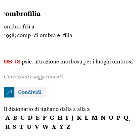
ombrofilia
1
om
|
bro
|
fi
|
lì
|
a
1958; comp. di ombra e -filia.
OB
TS
psic. attrazione morbosa per i luoghi ombrosi
Correzioni e suggerimenti
Condividi
Il dizionario di italiano dalla a alla z
A
B
C
D
E
F
G
H
I
J
K
L
M
N
O
P
Q
R
S
T
U
V
W
X
Y
Z