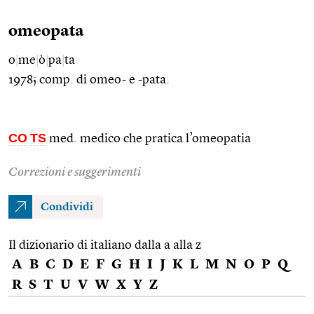
omeopata
o
|
me
|
ò
|
pa
|
ta
1978; comp. di omeo- e -pata.
CO
TS
med. medico che pratica l’omeopatia
Correzioni e suggerimenti
Condividi
Il dizionario di italiano dalla a alla z
A
B
C
D
E
F
G
H
I
J
K
L
M
N
O
P
Q
R
S
T
U
V
W
X
Y
Z