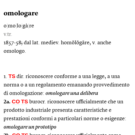
omologare
o
|
mo
|
lo
|
gà
|
re
v.tr.
1857-58; dal lat. mediev. homŏlŏgāre, v. anche
omologo.
TS
1.
dir. riconoscere conforme a una legge, a una
norma o a un regolamento emanando provvedimento
di omologazione:
omologare una delibera
2a.
CO
TS
burocr. riconoscere ufficialmente che un
prodotto industriale presenta caratteristiche e
prestazioni conformi a particolari norme o esigenze:
omologare un prototipo