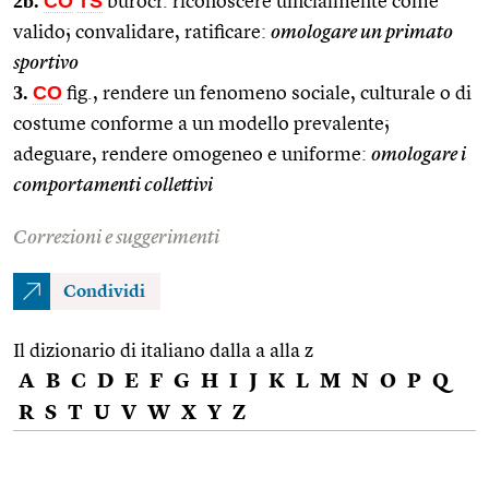
2b.
CO
TS
burocr. riconoscere ufficialmente come
valido; convalidare, ratificare:
omologare un primato
sportivo
3.
CO
fig., rendere un fenomeno sociale, culturale o di
costume conforme a un modello prevalente;
adeguare, rendere omogeneo e uniforme:
omologare i
comportamenti collettivi
Correzioni e suggerimenti
Condividi
Il dizionario di italiano dalla a alla z
A
B
C
D
E
F
G
H
I
J
K
L
M
N
O
P
Q
R
S
T
U
V
W
X
Y
Z