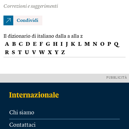
Correzioni e suggerimenti
Condividi
Il dizionario di italiano dalla a alla z
A
B
C
D
E
F
G
H
I
J
K
L
M
N
O
P
Q
R
S
T
U
V
W
X
Y
Z
PUBBLICITÀ
Chi siamo
Contattaci