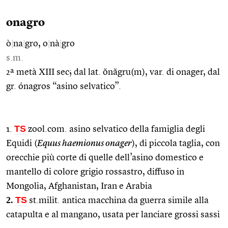
onagro
ò
|
na
|
gro, o
|
nà
|
gro
s.m.
2ª metà XIII sec; dal lat. ŏnăgru(m), var. di onager, dal
gr. ónagros “asino selvatico”.
TS
1.
zool.com. asino selvatico della famiglia degli
Equidi (
Equus haemionus onager
), di piccola taglia, con
orecchie più corte di quelle dell’asino domestico e
mantello di colore grigio rossastro, diffuso in
Mongolia, Afghanistan, Iran e Arabia
2.
TS
st.milit. antica macchina da guerra simile alla
catapulta e al mangano, usata per lanciare grossi sassi