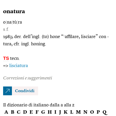
onatura
o
|
na
|
tù
|
ra
s.f.
1
1983; der. dell’ingl. (to) hone “
affilare, lisciare” con -
tura, cfr. ingl. honing.
TS
tecn.
=>
lisciatura
Correzioni e suggerimenti
Condividi
Il dizionario di italiano dalla a alla z
A
B
C
D
E
F
G
H
I
J
K
L
M
N
O
P
Q