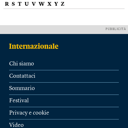
R
S
T
U
V
W
X
Y
Z
PUBBLICITÀ
Chi siamo
Contattaci
Sommario
Festival
Privacy e cookie
Video