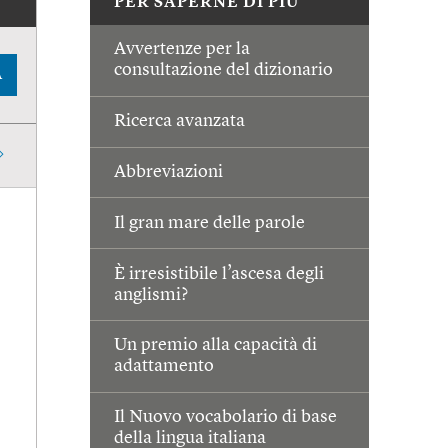
PER SAPERNE DI PIÙ
Avvertenze per la
consultazione del dizionario
A
Ricerca avanzata
Abbreviazioni
Il gran mare delle parole
È irresistibile l’ascesa degli
anglismi?
Un premio alla capacità di
adattamento
Il Nuovo vocabolario di base
della lingua italiana