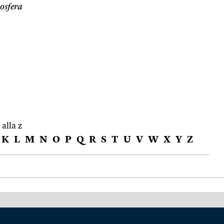
osfera
 alla z
K
L
M
N
O
P
Q
R
S
T
U
V
W
X
Y
Z