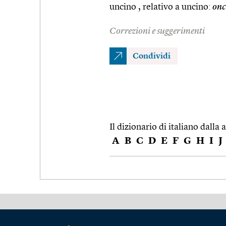
uncino , relativo a uncino:
onc
Correzioni e suggerimenti
Condividi
Il dizionario di italiano dalla a
A
B
C
D
E
F
G
H
I
J