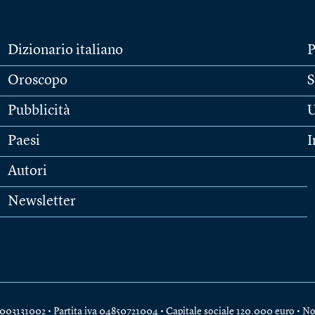
Dizionario italiano
P
Oroscopo
S
Pubblicità
U
Paesi
I
Autori
Newsletter
e 04003131002 • Partita iva 04850721004 • Capitale sociale 120.000 euro •
No