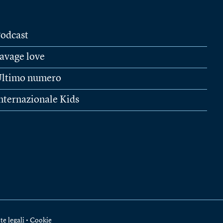
odcast
avage love
ltimo numero
nternazionale Kids
te legali
•
Cookie