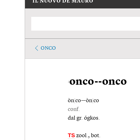
IL NUOVO DE MAURO
ONCO
onco--onco
2
òn
|
co––òn
|
co
conf.
dal gr. ógkos.
TS
zool., bot.