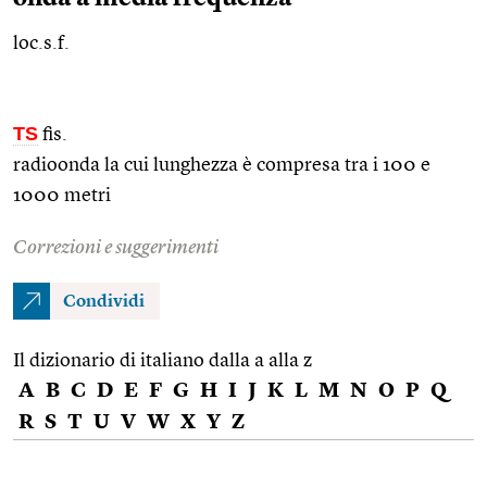
loc.s.f.
TS
fis.
radioonda la cui lunghezza è compresa tra i 100 e
1000 metri
Correzioni e suggerimenti
Condividi
Il dizionario di italiano dalla a alla z
A
B
C
D
E
F
G
H
I
J
K
L
M
N
O
P
Q
R
S
T
U
V
W
X
Y
Z