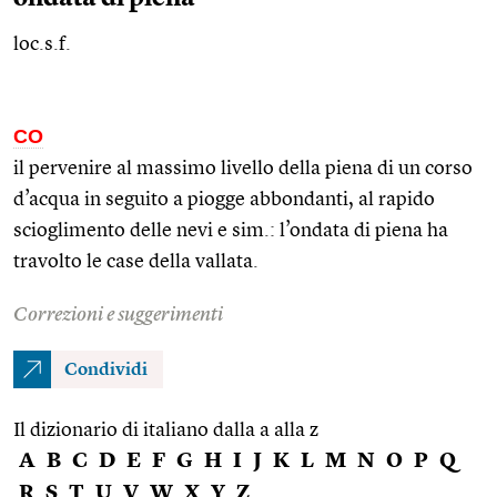
loc.s.f.
CO
il pervenire al massimo livello della piena di un corso
d’acqua in seguito a piogge abbondanti, al rapido
scioglimento delle nevi e
sim.
: l’ondata di piena ha
travolto le case della vallata.
Correzioni e suggerimenti
Condividi
Il dizionario di italiano dalla a alla z
A
B
C
D
E
F
G
H
I
J
K
L
M
N
O
P
Q
R
S
T
U
V
W
X
Y
Z