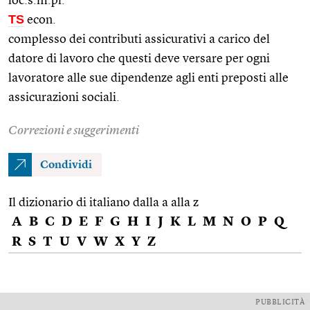
loc.s.m.pl.
TS
econ.
complesso dei contributi assicurativi a carico del
datore di lavoro che questi deve versare per ogni
lavoratore alle sue dipendenze agli enti preposti alle
assicurazioni sociali.
Correzioni e suggerimenti
Condividi
Il dizionario di italiano dalla a alla z
A
B
C
D
E
F
G
H
I
J
K
L
M
N
O
P
Q
R
S
T
U
V
W
X
Y
Z
PUBBLICITÀ