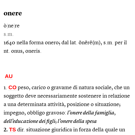
onere
ò
|
ne
|
re
s.m.
1640 nella forma onero; dal lat. ŏnĕrĕ(m), s.m. per il
nt. onus, oneris.
AU
CO
1.
peso, carico o gravame di natura sociale, che un
soggetto deve necessariamente sostenere in relazione
a una determinata attività, posizione o situazione;
impegno, obbligo gravoso:
l’onere della famiglia
,
dell’educazione dei figli
;
l’onere della spesa
2.
TS
dir. situazione giuridica in forza della quale un