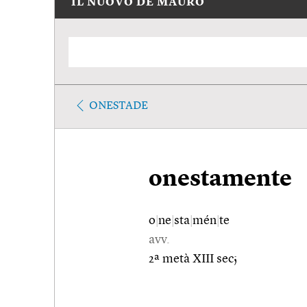
IL NUOVO DE MAURO
ONESTADE
onestamente
o
|
ne
|
sta
|
mén
|
te
avv.
2ª metà XIII sec;