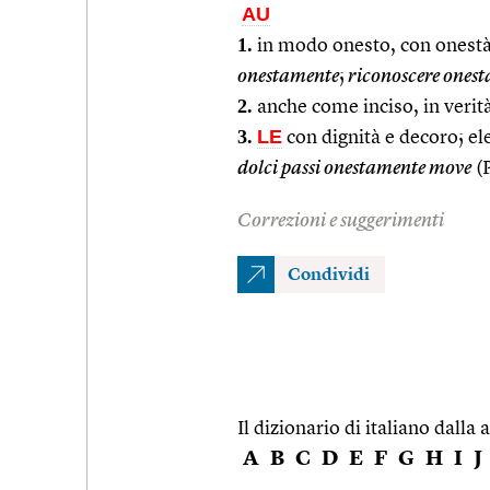
AU
1.
in modo onesto, con onestà
onestamente
;
riconoscere onest
2.
anche come inciso, in verit
3.
LE
con dignità e decoro; e
dolci passi onestamente move
(P
Correzioni e suggerimenti
Condividi
Il dizionario di italiano dalla a
A
B
C
D
E
F
G
H
I
J