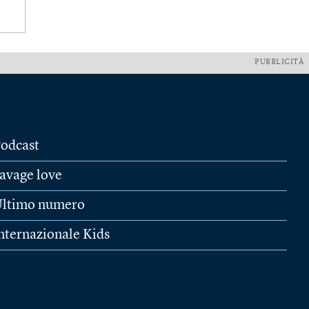
PUBBLICITÀ
odcast
avage love
ltimo numero
nternazionale Kids