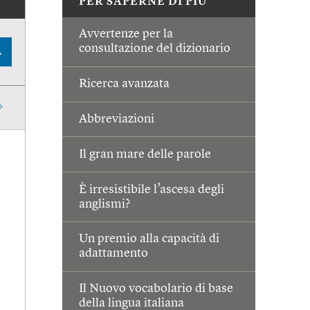
PER SAPERNE DI PIÙ
Avvertenze per la
consultazione del dizionario
A
Ricerca avanzata
Abbreviazioni
Il gran mare delle parole
È irresistibile l’ascesa degli
anglismi?
Un premio alla capacità di
adattamento
Il Nuovo vocabolario di base
della lingua italiana