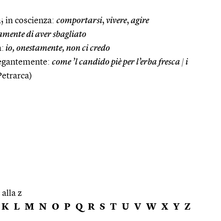
; in coscienza:
comportarsi
,
vivere
,
agire
amente di aver sbagliato
à:
io, onestamente, non ci credo
legantemente:
come ’l candido piè per l’erba fresca
|
i
etrarca)
 alla z
K
L
M
N
O
P
Q
R
S
T
U
V
W
X
Y
Z