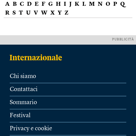
A
B
C
D
E
F
G
H
I
J
K
L
M
N
O
P
Q
R
S
T
U
V
W
X
Y
Z
PUBBLICITÀ
Chi siamo
Contattaci
Sommario
Festival
Privacy e cookie