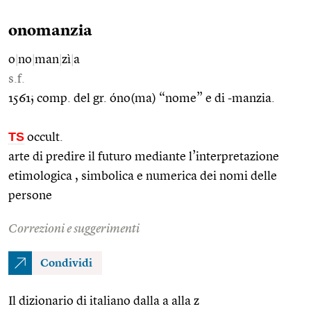
onomanzia
o
|
no
|
man
|
zì
|
a
s.f.
1561; comp. del gr. óno(ma) “nome” e di -manzia.
TS
occult.
arte di predire il futuro mediante l’interpretazione
etimologica , simbolica e numerica dei nomi delle
persone
Correzioni e suggerimenti
Condividi
Il dizionario di italiano dalla a alla z