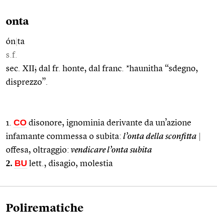
onta
ón
|
ta
s.f.
sec. XII; dal fr. honte, dal franc. *haunitha “sdegno,
disprezzo”.
CO
1.
disonore, ignominia derivante da un’azione
infamante commessa o subita:
l’onta della sconfitta
|
offesa, oltraggio:
vendicare l’onta subita
2.
BU
lett., disagio, molestia
Polirematiche