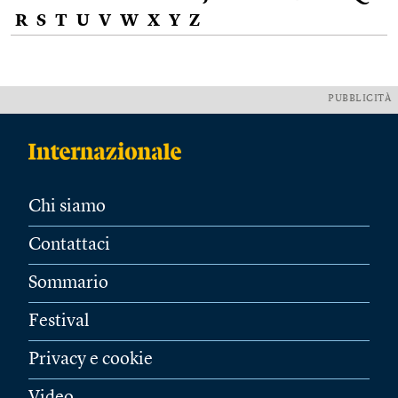
R
S
T
U
V
W
X
Y
Z
PUBBLICITÀ
Chi siamo
Contattaci
Sommario
Festival
Privacy e cookie