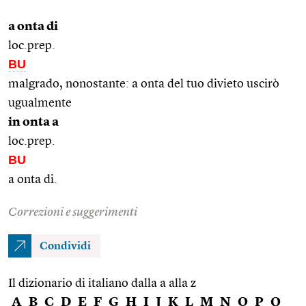
a onta di
loc.prep.
BU
malgrado, nonostante: a onta del tuo divieto uscirò
ugualmente
in onta a
loc.prep.
BU
a onta di.
Correzioni e suggerimenti
Condividi
Il dizionario di italiano dalla a alla z
A
B
C
D
E
F
G
H
I
J
K
L
M
N
O
P
Q