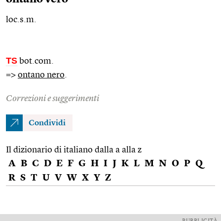
loc.s.m.
TS
bot.com.
=>
ontano nero
.
Correzioni e suggerimenti
Condividi
Il dizionario di italiano dalla a alla z
A
B
C
D
E
F
G
H
I
J
K
L
M
N
O
P
Q
R
S
T
U
V
W
X
Y
Z