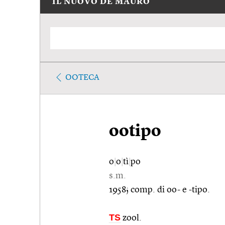
IL NUOVO DE MAURO
OOTECA
ootipo
o
|
o
|
tì
|
po
s.m.
1958; comp. di oo- e -tipo.
TS
zool.