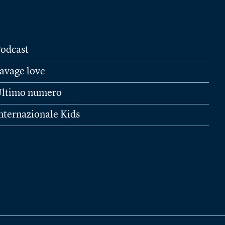
odcast
avage love
ltimo numero
nternazionale Kids