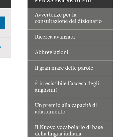
PER SAPERNE DI PIÙ
Avvertenze per la
consultazione del dizionario
A
Ricerca avanzata
Abbreviazioni
Il gran mare delle parole
È irresistibile l’ascesa degli
anglismi?
Un premio alla capacità di
adattamento
Il Nuovo vocabolario di base
della lingua italiana