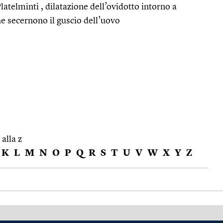
latelminti , dilatazione dell’ovidotto intorno a
he secernono il guscio dell’uovo
 alla z
K
L
M
N
O
P
Q
R
S
T
U
V
W
X
Y
Z