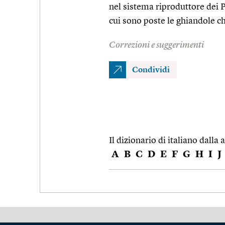
nel sistema riproduttore dei P
cui sono poste le ghiandole c
Correzioni e suggerimenti
Condividi
Il dizionario di italiano dalla a
A
B
C
D
E
F
G
H
I
J