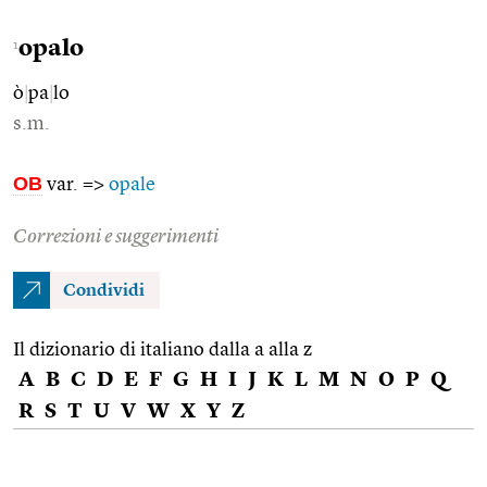
opalo
1
ò
|
pa
|
lo
s.m.
OB
var. =>
opale
Correzioni e suggerimenti
Condividi
Il dizionario di italiano dalla a alla z
A
B
C
D
E
F
G
H
I
J
K
L
M
N
O
P
Q
R
S
T
U
V
W
X
Y
Z