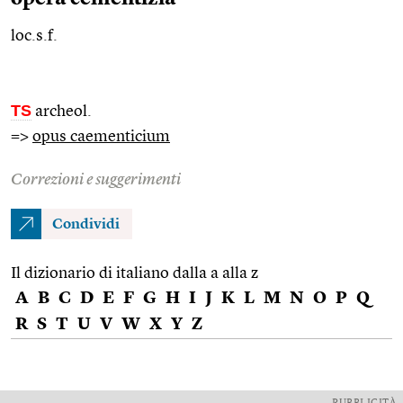
loc.s.f.
TS
archeol.
=>
opus caementicium
Correzioni e suggerimenti
Condividi
Il dizionario di italiano dalla a alla z
A
B
C
D
E
F
G
H
I
J
K
L
M
N
O
P
Q
R
S
T
U
V
W
X
Y
Z