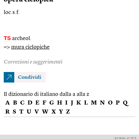
loc.s.f.
TS
archeol.
=>
mura ciclopiche
Correzioni e suggerimenti
Condividi
Il dizionario di italiano dalla a alla z
A
B
C
D
E
F
G
H
I
J
K
L
M
N
O
P
Q
R
S
T
U
V
W
X
Y
Z