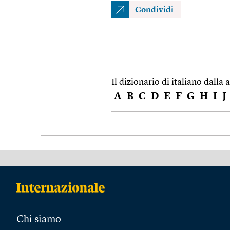
Condividi
Il dizionario di italiano dalla a
A
B
C
D
E
F
G
H
I
J
Chi siamo