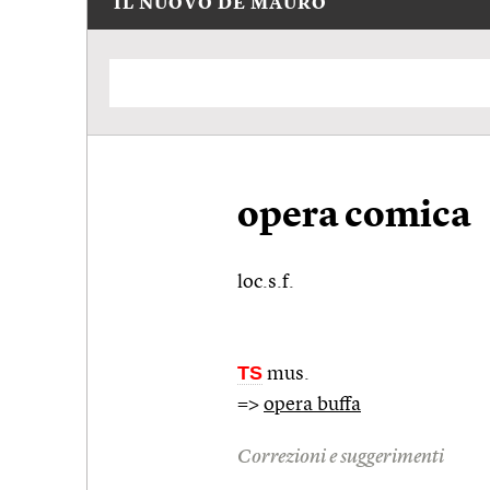
IL NUOVO DE MAURO
opera comica
loc.s.f.
TS
mus.
=>
opera buffa
Correzioni e suggerimenti