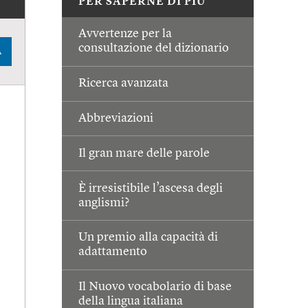
PER SAPERNE DI PIÙ
Avvertenze per la
consultazione del dizionario
A
Ricerca avanzata
Abbreviazioni
Il gran mare delle parole
È irresistibile l’ascesa degli
anglismi?
Un premio alla capacità di
adattamento
Il Nuovo vocabolario di base
della lingua italiana