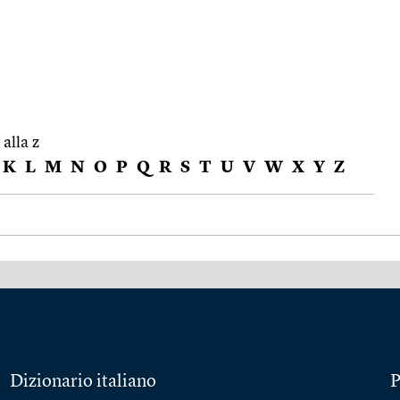
 alla z
K
L
M
N
O
P
Q
R
S
T
U
V
W
X
Y
Z
Dizionario italiano
P