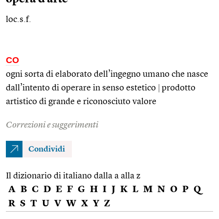
loc.s.f.
CO
ogni sorta di elaborato dell’ingegno umano che nasce
dall’intento di operare in senso estetico
|
prodotto
artistico di grande e riconosciuto valore
Correzioni e suggerimenti
Condividi
Il dizionario di italiano dalla a alla z
A
B
C
D
E
F
G
H
I
J
K
L
M
N
O
P
Q
R
S
T
U
V
W
X
Y
Z