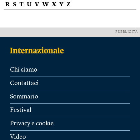
R
S
T
U
V
W
X
Y
Z
PUBBLICITÀ
Chi siamo
Contattaci
Sommario
Festival
Privacy e cookie
Video