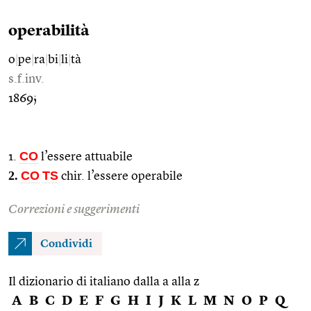
operabilità
o
|
pe
|
ra
|
bi
|
li
|
tà
s.f.inv.
1869;
CO
1.
l’essere attuabile
2.
CO
TS
chir. l’essere operabile
Correzioni e suggerimenti
Condividi
Il dizionario di italiano dalla a alla z
A
B
C
D
E
F
G
H
I
J
K
L
M
N
O
P
Q