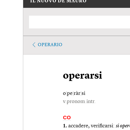
IL NUOVO DE MAURO
OPERARIO
operarsi
o
|
pe
|
ràr
|
si
v.pronom.intr.
CO
1.
accadere, verificarsi:
si ope