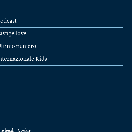
odcast
avage love
ltimo numero
nternazionale Kids
te legali
•
Cookie