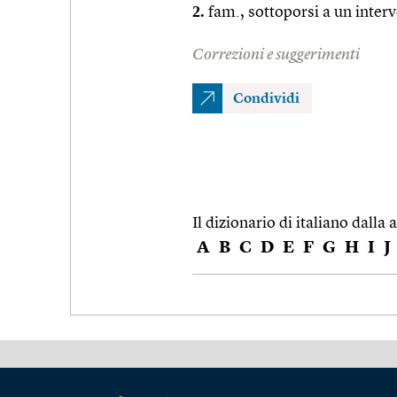
2.
fam., sottoporsi a un interv
Correzioni e suggerimenti
Condividi
Il dizionario di italiano dalla a
A
B
C
D
E
F
G
H
I
J