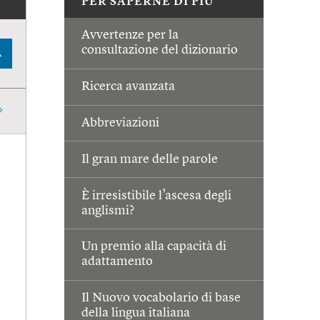
PER SAPERNE DI PIÙ
Avvertenze per la
consultazione del dizionario
A
Ricerca avanzata
Abbreviazioni
Il gran mare delle parole
È irresistibile l’ascesa degli
anglismi?
Un premio alla capacità di
adattamento
Il Nuovo vocabolario di base
della lingua italiana