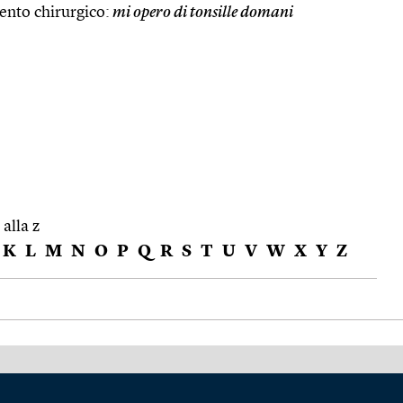
ento chirurgico:
mi opero di tonsille domani
 alla z
K
L
M
N
O
P
Q
R
S
T
U
V
W
X
Y
Z