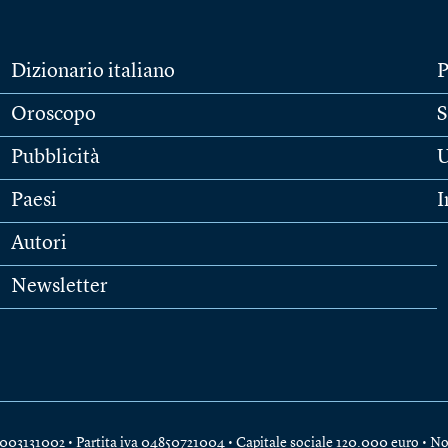
Dizionario italiano
P
Oroscopo
S
Pubblicità
U
Paesi
I
Autori
Newsletter
e 04003131002 • Partita iva 04850721004 • Capitale sociale 120.000 euro •
No