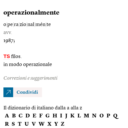
operazionalmente
o
|
pe
|
ra
|
zio
|
nal
|
mén
|
te
avv.
1987;
TS
filos.
in modo operazionale
Correzioni e suggerimenti
Condividi
Il dizionario di italiano dalla a alla z
A
B
C
D
E
F
G
H
I
J
K
L
M
N
O
P
Q
R
S
T
U
V
W
X
Y
Z