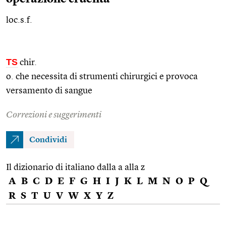
loc.s.f.
TS
chir.
o. che necessita di strumenti chirurgici e provoca
versamento di sangue
Correzioni e suggerimenti
Condividi
Il dizionario di italiano dalla a alla z
A
B
C
D
E
F
G
H
I
J
K
L
M
N
O
P
Q
R
S
T
U
V
W
X
Y
Z