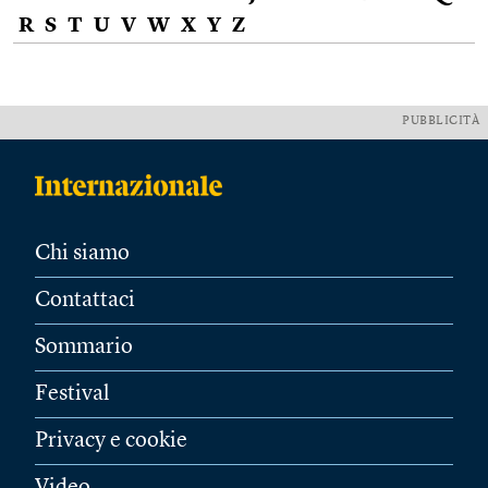
R
S
T
U
V
W
X
Y
Z
PUBBLICITÀ
Chi siamo
Contattaci
Sommario
Festival
Privacy e cookie