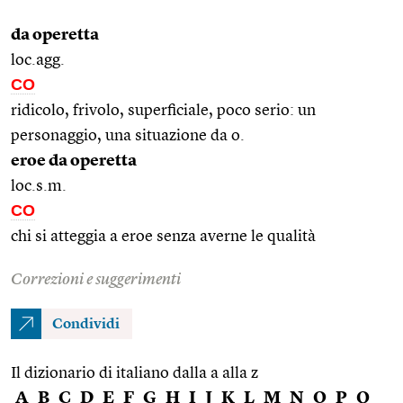
da operetta
loc.agg.
CO
ridicolo, frivolo, superficiale, poco serio: un
personaggio, una situazione da o.
eroe da operetta
loc.s.m.
CO
chi si atteggia a eroe senza averne le qualità
Correzioni e suggerimenti
Condividi
Il dizionario di italiano dalla a alla z
A
B
C
D
E
F
G
H
I
J
K
L
M
N
O
P
Q