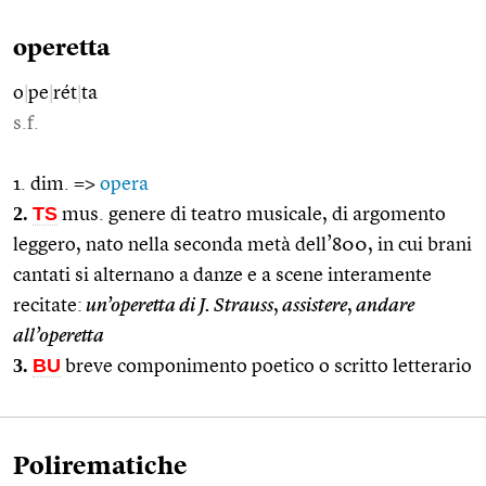
operetta
o
|
pe
|
rét
|
ta
s.f.
1. dim. =>
opera
2.
TS
mus. genere di teatro musicale, di argomento
leggero, nato nella seconda metà dell’800, in cui brani
cantati si alternano a danze e a scene interamente
recitate:
un’operetta di J. Strauss
,
assistere
,
andare
all’operetta
3.
BU
breve componimento poetico o scritto letterario
Polirematiche