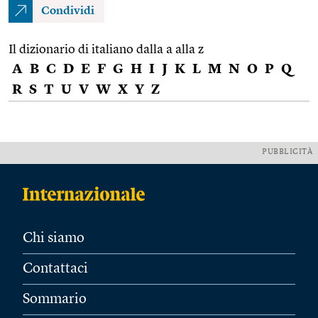
Condividi
Il dizionario di italiano dalla a alla z
A
B
C
D
E
F
G
H
I
J
K
L
M
N
O
P
Q
R
S
T
U
V
W
X
Y
Z
PUBBLICITÀ
Chi siamo
Contattaci
Sommario