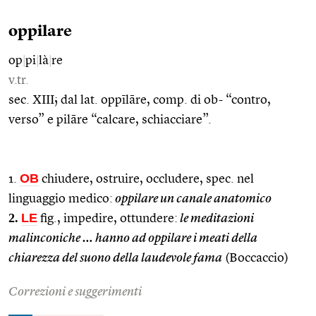
oppilare
op
|
pi
|
là
|
re
v.tr.
sec. XIII; dal lat. oppīlāre, comp. di ob- “contro,
verso” e pilāre “calcare, schiacciare”.
OB
1.
chiudere, ostruire, occludere, spec. nel
linguaggio medico:
oppilare un canale anatomico
2.
LE
fig., impedire, ottundere:
le meditazioni
malinconiche … hanno ad oppilare i meati della
chiarezza del suono della laudevole fama
(Boccaccio)
Correzioni e suggerimenti