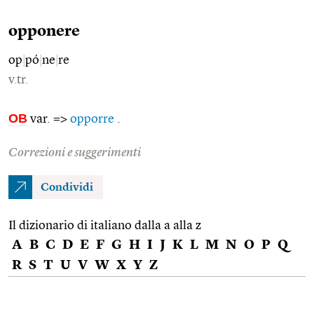
opponere
op
|
pó
|
ne
|
re
v.tr.
OB
var. =>
opporre
.
Correzioni e suggerimenti
Condividi
Il dizionario di italiano dalla a alla z
A
B
C
D
E
F
G
H
I
J
K
L
M
N
O
P
Q
R
S
T
U
V
W
X
Y
Z