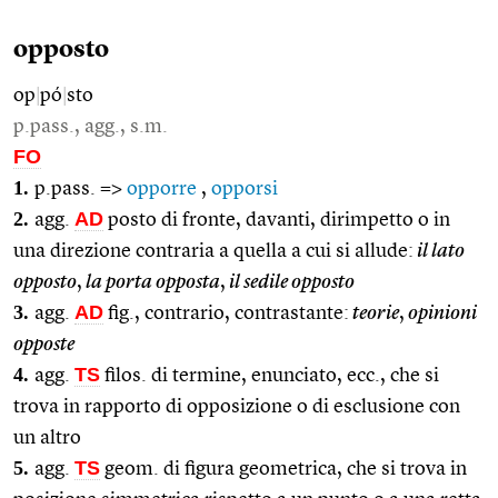
opposto
op
|
pó
|
sto
p.pass., agg., s.m.
FO
1.
p.pass. =>
opporre
,
opporsi
2.
AD
agg.
posto di fronte, davanti, dirimpetto o in
una direzione contraria a quella a cui si allude:
il lato
opposto
,
la porta opposta
,
il sedile opposto
3.
AD
agg.
fig., contrario, contrastante:
teorie
,
opinioni
opposte
4.
TS
agg.
filos. di termine, enunciato, ecc., che si
trova in rapporto di opposizione o di esclusione con
un altro
5.
TS
agg.
geom. di figura geometrica, che si trova in