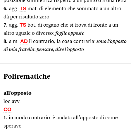
posizione simmetrica rispetto a un punto o a una retta
6.
TS
agg.
mat. di elemento che sommato a un altro
dà per risultato zero
7.
TS
agg.
bot. di organo che si trova di fronte a un
altro uguale o diverso:
foglie opposte
8.
AD
s.m.
il contrario, la cosa contraria:
sono l’opposto
di mio fratello
;
pensare
,
dire l’opposto
Polirematiche
all’opposto
loc.avv.
CO
1.
in modo contrario: è andata all’opposto di come
speravo