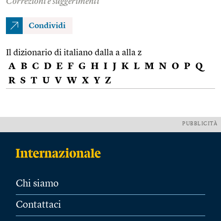
Correzioni e suggerimenti
Condividi
Il dizionario di italiano dalla a alla z
A
B
C
D
E
F
G
H
I
J
K
L
M
N
O
P
Q
R
S
T
U
V
W
X
Y
Z
PUBBLICITÀ
Chi siamo
Contattaci