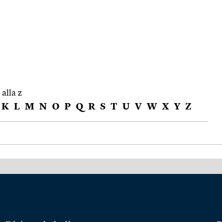
 alla z
K
L
M
N
O
P
Q
R
S
T
U
V
W
X
Y
Z