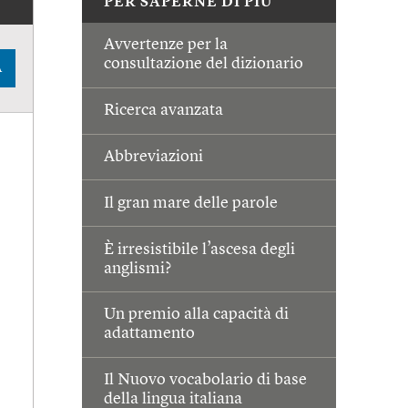
PER SAPERNE DI PIÙ
Avvertenze per la
consultazione del dizionario
A
Ricerca avanzata
Abbreviazioni
Il gran mare delle parole
È irresistibile l’ascesa degli
anglismi?
Un premio alla capacità di
adattamento
Il Nuovo vocabolario di base
della lingua italiana