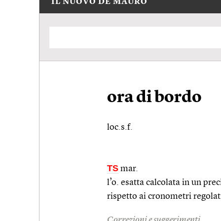
IL NUOVO DE MAURO
ora di bordo
loc.s.f.
TS
mar.
l’o. esatta calcolata in un pre
rispetto ai cronometri regola
Correzioni e suggerimenti