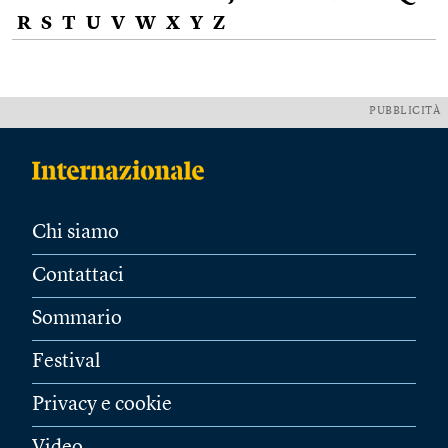
R
S
T
U
V
W
X
Y
Z
PUBBLICITÀ
Chi siamo
Contattaci
Sommario
Festival
Privacy e cookie