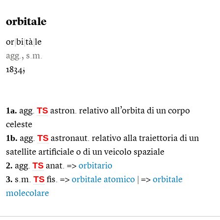
orbitale
or
|
bi
|
tà
|
le
agg., s.m.
1834;
1a.
TS
agg.
astron. relativo all’orbita di un corpo
celeste
1b.
TS
agg.
astronaut. relativo alla traiettoria di un
satellite artificiale o di un veicolo spaziale
2.
TS
agg.
anat. =>
orbitario
3.
TS
s.m.
fis. =>
orbitale atomico
|
=>
orbitale
molecolare