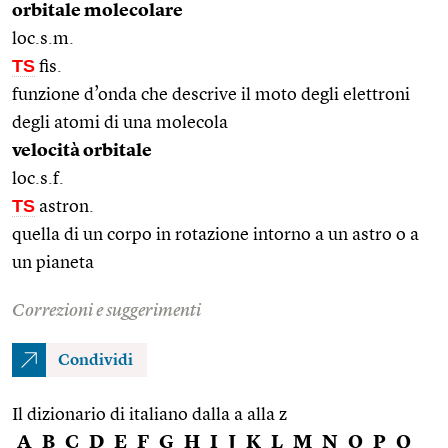
orbitale molecolare
loc.s.m.
TS
fis.
funzione d’onda che descrive il moto degli elettroni
degli atomi di una molecola
velocità orbitale
loc.s.f.
TS
astron.
quella di un corpo in rotazione intorno a un astro o a
un pianeta
Correzioni e suggerimenti
Condividi
Il dizionario di italiano dalla a alla z
A
B
C
D
E
F
G
H
I
J
K
L
M
N
O
P
Q