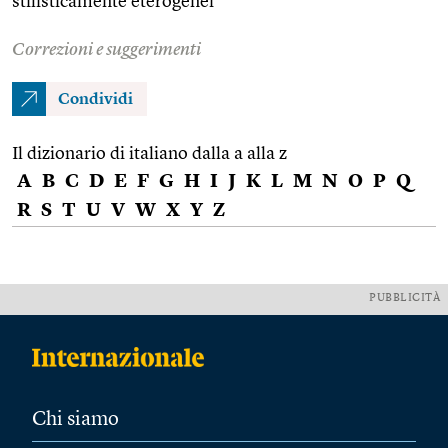
stilisticamente eterogenei
Correzioni e suggerimenti
Condividi
Il dizionario di italiano dalla a alla z
A
B
C
D
E
F
G
H
I
J
K
L
M
N
O
P
Q
R
S
T
U
V
W
X
Y
Z
PUBBLICITÀ
Chi siamo