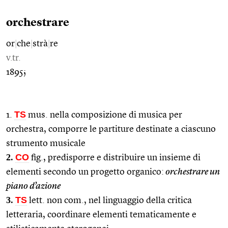
orchestrare
or
|
che
|
strà
|
re
v.tr.
1895;
TS
1.
mus. nella composizione di musica per
orchestra, comporre le partiture destinate a ciascuno
strumento musicale
2.
CO
fig., predisporre e distribuire un insieme di
elementi secondo un progetto organico:
orchestrare un
piano d’azione
3.
TS
lett. non com., nel linguaggio della critica
letteraria, coordinare elementi tematicamente e