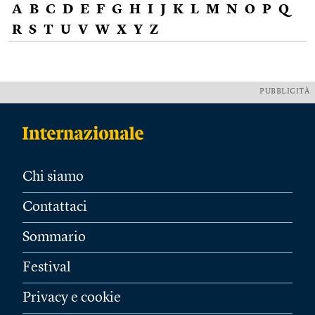
A
B
C
D
E
F
G
H
I
J
K
L
M
N
O
P
Q
R
S
T
U
V
W
X
Y
Z
PUBBLICITÀ
Chi siamo
Contattaci
Sommario
Festival
Privacy e cookie