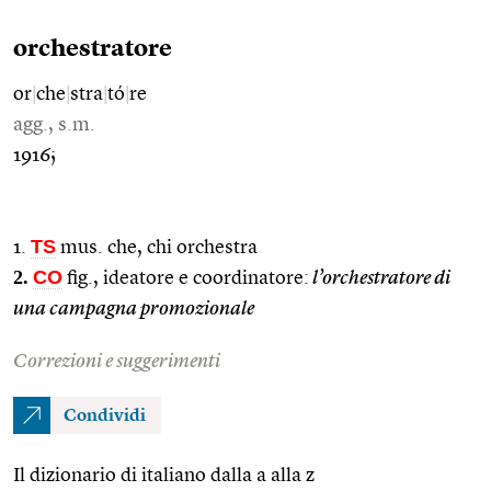
orchestratore
or
|
che
|
stra
|
tó
|
re
agg., s.m.
1916;
TS
1.
mus. che, chi orchestra
2.
CO
fig., ideatore e coordinatore:
l’orchestratore di
una campagna promozionale
Correzioni e suggerimenti
Condividi
Il dizionario di italiano dalla a alla z