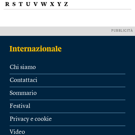
R
S
T
U
V
W
X
Y
Z
PUBBLICITÀ
Chi siamo
Contattaci
Sommario
Festival
Privacy e cookie
Video