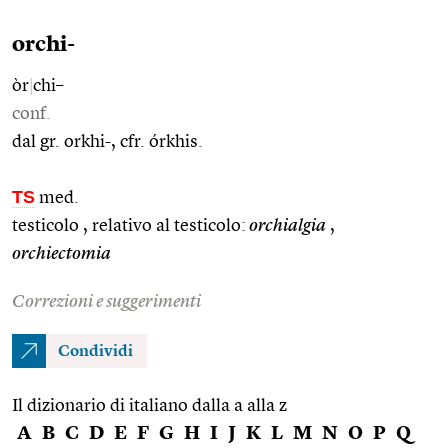
orchi-
òr
|
chi–
conf.
dal gr. orkhi-, cfr. órkhis.
TS
med.
testicolo , relativo al testicolo:
orchialgia
,
orchiectomia
Correzioni e suggerimenti
Condividi
Il dizionario di italiano dalla a alla z
A
B
C
D
E
F
G
H
I
J
K
L
M
N
O
P
Q