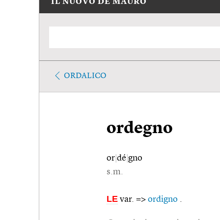
IL NUOVO DE MAURO
ORDALICO
ordegno
or
|
dé
|
gno
s.m.
LE
var. =>
ordigno
.