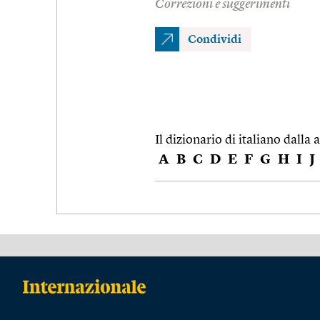
Correzioni e suggerimenti
Condividi
Il dizionario di italiano dalla a
A
B
C
D
E
F
G
H
I
J