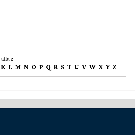
 alla z
K
L
M
N
O
P
Q
R
S
T
U
V
W
X
Y
Z