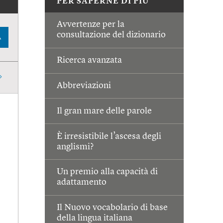
PER SAPERNE DI PIÙ
Avvertenze per la
consultazione del dizionario
A
Ricerca avanzata
Abbreviazioni
Il gran mare delle parole
È irresistibile l’ascesa degli
anglismi?
Un premio alla capacità di
adattamento
Il Nuovo vocabolario di base
della lingua italiana