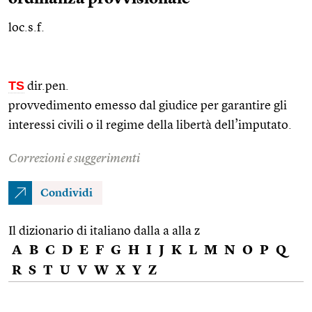
loc.s.f.
TS
dir.pen.
provvedimento emesso dal giudice per garantire gli
interessi civili o il regime della libertà dell’imputato.
Correzioni e suggerimenti
Condividi
Il dizionario di italiano dalla a alla z
A
B
C
D
E
F
G
H
I
J
K
L
M
N
O
P
Q
R
S
T
U
V
W
X
Y
Z