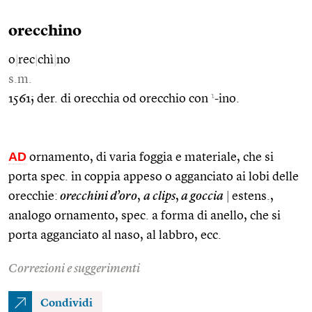
orecchino
o
|
rec
|
chì
|
no
s.m.
1
1561; der. di orecchia od orecchio con
-ino.
AD
ornamento, di varia foggia e materiale, che si
porta spec. in coppia appeso o agganciato ai lobi delle
orecchie:
orecchini d’oro
,
a clips
,
a goccia
|
estens.,
analogo ornamento, spec. a forma di anello, che si
porta agganciato al naso, al labbro, ecc.
Correzioni e suggerimenti
Condividi