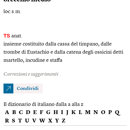
loc.s.m.
TS
anat.
insieme costituito dalla cassa del timpano, dalle
trombe di Eustachio e dalla catena degli ossicini detti
martello, incudine e staffa
Correzioni e suggerimenti
Condividi
Il dizionario di italiano dalla a alla z
A
B
C
D
E
F
G
H
I
J
K
L
M
N
O
P
Q
R
S
T
U
V
W
X
Y
Z