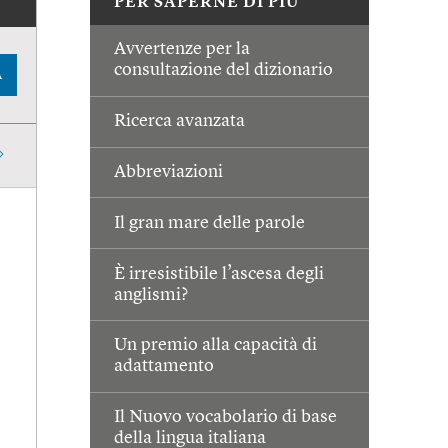
PER SAPERNE DI PIÙ
Avvertenze per la
consultazione del dizionario
A
Ricerca avanzata
Abbreviazioni
Il gran mare delle parole
È irresistibile l’ascesa degli
anglismi?
Un premio alla capacità di
adattamento
Il Nuovo vocabolario di base
della lingua italiana