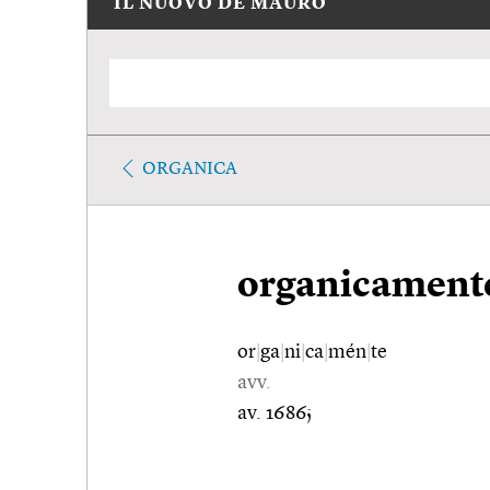
IL NUOVO DE MAURO
ORGANICA
organicament
or
|
ga
|
ni
|
ca
|
mén
|
te
avv.
av. 1686;