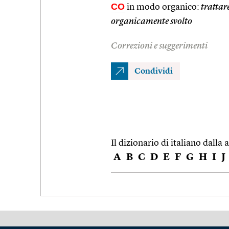
CO
in modo organico:
trattar
organicamente svolto
Correzioni e suggerimenti
Condividi
Il dizionario di italiano dalla a
A
B
C
D
E
F
G
H
I
J