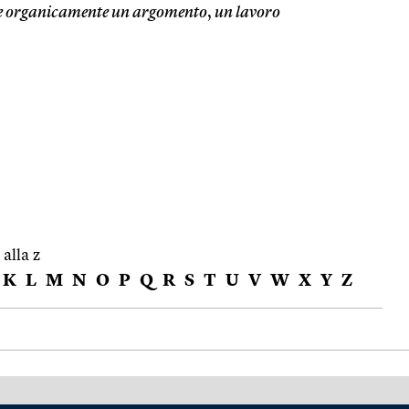
e organicamente un argomento
,
un lavoro
 alla z
K
L
M
N
O
P
Q
R
S
T
U
V
W
X
Y
Z