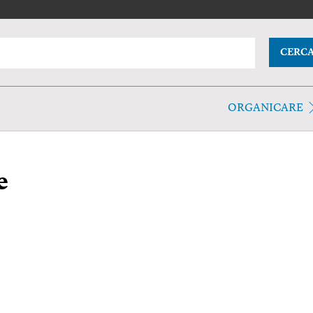
CERC
ORGANICARE
e