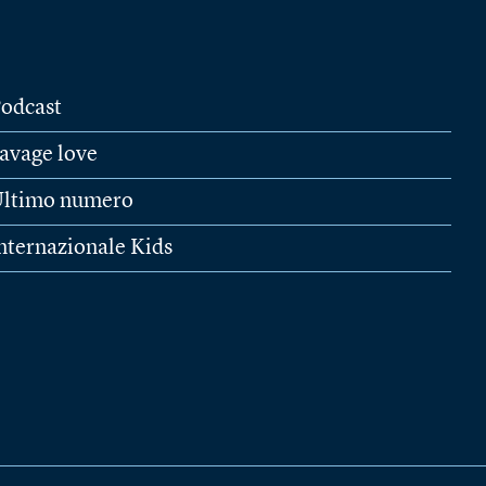
odcast
avage love
ltimo numero
nternazionale Kids