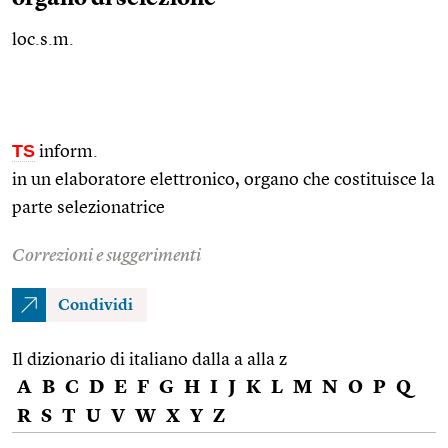
loc.s.m.
TS
inform.
in un elaboratore elettronico, organo che costituisce la
parte selezionatrice
Correzioni e suggerimenti
Condividi
Il dizionario di italiano dalla a alla z
A
B
C
D
E
F
G
H
I
J
K
L
M
N
O
P
Q
R
S
T
U
V
W
X
Y
Z