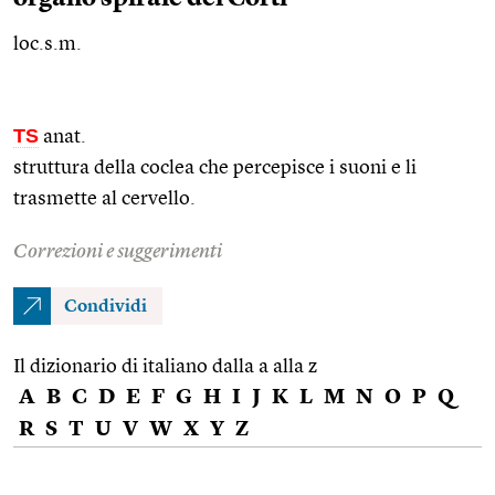
loc.s.m.
TS
anat.
struttura della coclea che percepisce i suoni e li
trasmette al cervello.
Correzioni e suggerimenti
Condividi
Il dizionario di italiano dalla a alla z
A
B
C
D
E
F
G
H
I
J
K
L
M
N
O
P
Q
R
S
T
U
V
W
X
Y
Z