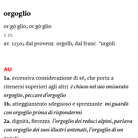
orgoglio
or
|
gó
|
glio, or
|
gò
|
glio
s.m.
av. 1250; dal provenz. orgolh, dal franc. *urgoli.
AU
1a.
eccessiva considerazione di sé, che porta a
ritenersi superiori agli altri:
è chiuso nel suo smisurato
orgoglio
,
peccare d’orgoglio
1b.
atteggiamento sdegnoso e sprezzante:
mi guardò
con orgoglio prima di rispondermi
2a.
dignità, fierezza:
l’orgoglio dei reduci alpini
,
parlava
con orgoglio dei suoi illustri antenati
,
l’orgoglio di un