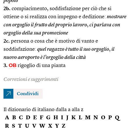
popolo
2b.
compiacimento, soddisfazione per ciò che si
ottiene o si realizza con impegno e dedizione:
mostrare
con orgoglio il frutto del proprio lavoro
,
ci parlava con
orgoglio della sua promozione
2c.
persona o cosa che è motivo di vanto e
soddisfazione:
quel ragazzo è tutto il suo orgoglio
,
il
nuovo aeroporto è l’orgoglio della città
3.
OB
rigoglio di una pianta
Correzioni e suggerimenti
Condividi
Il dizionario di italiano dalla a alla z
A
B
C
D
E
F
G
H
I
J
K
L
M
N
O
P
Q
R
S
T
U
V
W
X
Y
Z